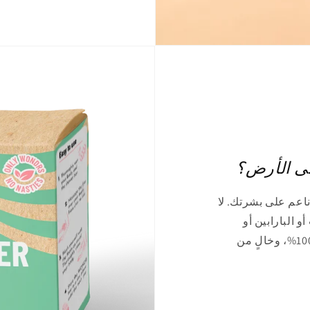
اعم على بشرتك. لا
 البارابين أو
السيليكون. خالٍ من البلاستيك بنسبة 100%، وخالٍ من