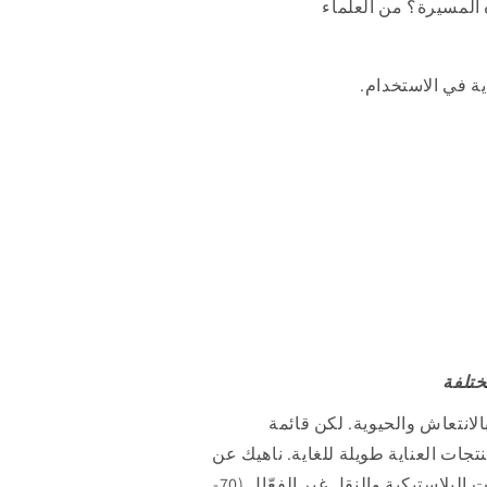
ه المسيرة؟ من العلماء
ة في الاستخدام.
ختلفة
لانتعاش والحيوية. لكن قائمة
جات العناية طويلة للغاية. ناهيك عن
الجبل الهائل من النفايات البلاستيكية والنقل غير الفعّال (70-