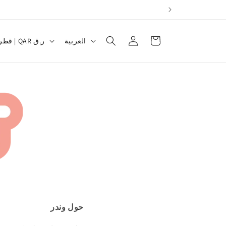
تسجيل
ل
العربة
العربية
قطر | QAR ر.ق
الدخول
غ
ة
ط
حول وندر