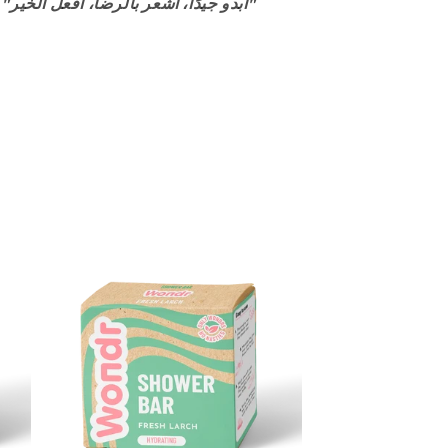
"أبدو جيدًا، أشعر بالرضا، أفعل الخير"