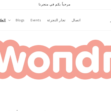
مرحباً بكم في متجرنا
ا
اتصال
تجار التجزئة
Events
Blogs
العل
ل
ب
ل
د
/
ا
ل
م
ن
ق