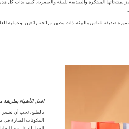
ة
يز بمنتجاتها المبتكرة والصديقة للبيئة والعصرية. كيف بدأت كل هذ
.
يزة صديقة للناس والبيئة. ذات مظهر ورائحة رائعين. وعملية للغاي
افعل الأشياء بطريقة م
بالطبع، نحب أن نشعر با
المكونات الضارة في منت