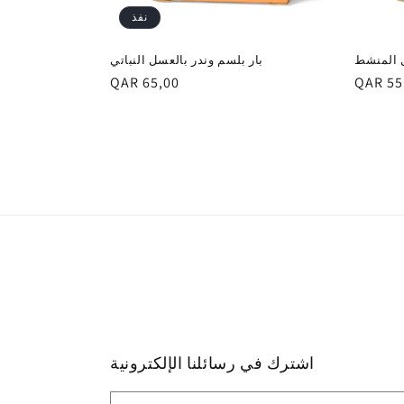
نفذ
يل المنشط
بار بلسم وندر بالعسل النباتي
السعر
QAR 55
السعر
QAR 65,00
العادي
العادي
اشترك في رسائلنا الإلكترونية